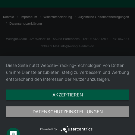
Kontakt
Impressum
Widerrufsbelehrung
Allgemeine Geschäftsbedingungen
Datenschutzerklärung
Weingut Adam - Am Weiher 18 - 55288 Partenheim - Tel: 06732 / 1289 - Fax: 06732 /
930909 Mail: info@weingut-adam.de
Diese Seite nutzt Website-Tracking-Technologien von Dritten,
um ihre Dienste anzubieten, stetig zu verbessern und Werbung
entsprechend den Interessen der Nutzer anzuzeigen.
AKZEPTIEREN
DATENSCHUTZEINSTELLUNGEN
Powered by