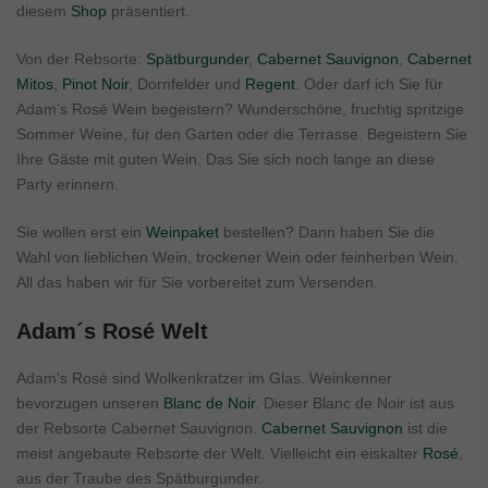
diesem
Shop
präsentiert.
Von der Rebsorte:
Spätburgunder
,
Cabernet Sauvignon
,
Cabernet
Mitos
,
Pinot Noir
, Dornfelder und
Regent
. Oder darf ich Sie für
Adam’s Rosé Wein begeistern? Wunderschöne, fruchtig spritzige
Sommer Weine, für den Garten oder die Terrasse. Begeistern Sie
Ihre Gäste mit guten Wein. Das Sie sich noch lange an diese
Party erinnern.
Sie wollen erst ein
Weinpaket
bestellen? Dann haben Sie die
Wahl von lieblichen Wein, trockener Wein oder feinherben Wein.
All das haben wir für Sie vorbereitet zum Versenden.
Adam´s Rosé Welt
Adam’s Rosé sind Wolkenkratzer im Glas. Weinkenner
bevorzugen unseren
Blanc de Noir
. Dieser Blanc de Noir ist aus
der Rebsorte Cabernet Sauvignon.
Cabernet Sauvignon
ist die
meist angebaute Rebsorte der Welt. Vielleicht ein eiskalter
Rosé
,
aus der Traube des Spätburgunder.