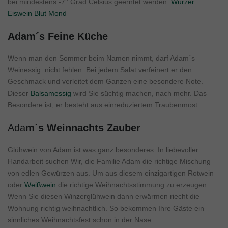
bei mindestens -7° Grad Celsius geerntet werden.
Würzer
Eiswein Blut Mond
Adam´s Feine Küche
Wenn man den Sommer beim Namen nimmt, darf Adam´s
Weinessig nicht fehlen. Bei jedem Salat verfeinert er den
Geschmack und verleitet dem Ganzen eine besondere Note.
Dieser
Balsamessig
wird Sie süchtig machen, nach mehr. Das
Besondere ist, er besteht aus einreduziertem Traubenmost.
Ada
m´s Weinnachts Zauber
Glühwein von Adam ist was ganz besonderes. In liebevoller
Handarbeit suchen Wir, die Familie Adam die richtige Mischung
von edlen Gewürzen aus. Um aus diesem einzigartigen Rotwein
oder
Weißwein
die richtige Weihnachtsstimmung zu erzeugen.
Wenn Sie diesen Winzerglühwein dann erwärmen riecht die
Wohnung richtig weihnachtlich. So bekommen Ihre Gäste ein
sinnliches Weihnachtsfest schon in der Nase.